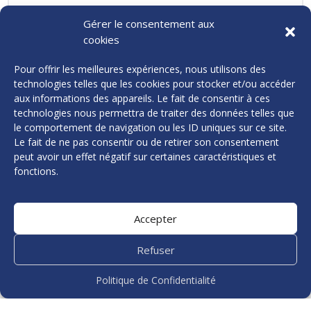
Carol Ratsimanohatra
Gérer le consentement aux
Neolium
cookies
Pour offrir les meilleures expériences, nous utilisons des
technologies telles que les cookies pour stocker et/ou accéder
⭐️⭐️⭐️⭐️⭐️
aux informations des appareils. Le fait de consentir à ces
technologies nous permettra de traiter des données telles que
« Excellent travail et suivi de Mr Ferreira pour la
le comportement de navigation ou les ID uniques sur ce site.
création de notre site internet, il a su déceler nos
Le fait de ne pas consentir ou de retirer son consentement
besoins afin de créer un site à la hauteur de nos
peut avoir un effet négatif sur certaines caractéristiques et
attentes voir plus, l’écoute, le suivi, les explications,
fonctions.
tout est professionnel et carré, merci encore pour
l’excellent travail ! »
Accepter
Refuser
Julien Monteiro
Restaurant Entrepot’es
Politique de Confidentialité